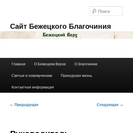
Перейти
к
Поис
основному
содержимому
Сайт Бежецкого Благочиния
Главное
Главная
О Бежецком Верхе
О благочинии
меню
Святые и новомученики
Приходская жизнь
Контактная информация
Навигация
←
Предыдущая
Следующая
→
по
записям