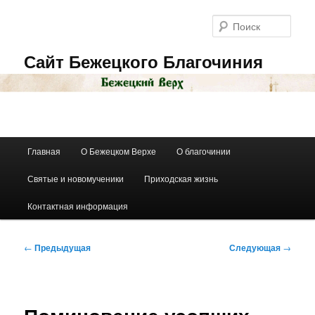
Перейти
к
Поис
основному
содержимому
Сайт Бежецкого Благочиния
Главное
Главная
О Бежецком Верхе
О благочинии
меню
Святые и новомученики
Приходская жизнь
Контактная информация
Навигация
←
Предыдущая
Следующая
→
по
записям