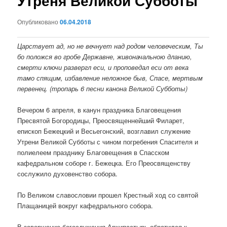
Утреня Великой Субботы
Опубликовано
06.04.2018
Царствует ад, но не вечнует над родом человеческим, Ты
бо положся во гробе Державне, живоначальною дланию,
смерти ключи развергл еси, и проповедал еси от века
тамо спящим, избавление неложное быв, Спасе, мертвым
первенец. (тропарь 6 песни канона Великой Субботы)
Вечером 6 апреля, в канун праздника Благовещения
Пресвятой Богородицы, Преосвященнейший Филарет,
епископ Бежецкий и Весьегонский, возглавил служение
Утрени Великой Субботы с чином погребения Спасителя и
полиелеем празднику Благовещения в Спасском
кафедральном соборе г. Бежецка. Его Преосвященству
сослужило духовенство собора.
По Великом славословии прошел Крестный ход со святой
Плащаницей вокруг кафедрального собора.
В завершение богослужения Архипастырь обратился к