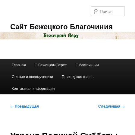
Перейти
к
Поис
основному
содержимому
Сайт Бежецкого Благочиния
Главное
Главная
О Бежецком Верхе
О благочинии
меню
Святые и новомученики
Приходская жизнь
Контактная информация
Навигация
←
Предыдущая
Следующая
→
по
записям