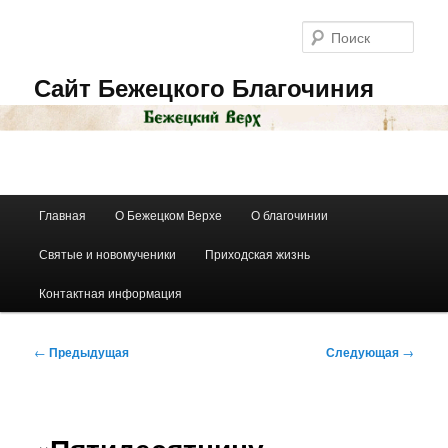
Перейти
к
Поис
основному
содержимому
Сайт Бежецкого Благочиния
Главное
Главная
О Бежецком Верхе
О благочинии
меню
Святые и новомученики
Приходская жизнь
Контактная информация
Навигация
←
Предыдущая
Следующая
→
по
записям