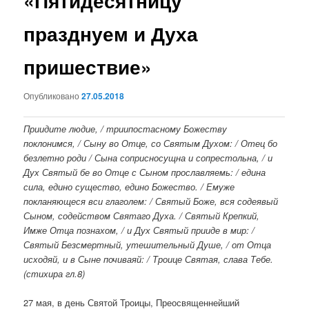
«Пятидесятницу
празднуем и Духа
пришествие»
Опубликовано
27.05.2018
Приидите людие, / триипостасному Божеству
поклонимся, / Сыну во Отце, со Святым Духом: / Отец бо
безлетно роди / Сына соприсносущна и сопрестольна, / и
Дух Святый бе во Отце с Сыном прославляемь: / едина
сила, едино существо, едино Божество. / Емуже
покланяющеся вси глаголем: / Святый Боже, вся содеявый
Сыном, содейством Святаго Духа. / Святый Крепкий,
Имже Отца познахом, / и Дух Святый прииде в мир: /
Святый Безсмертный, утешительный Душе, / от Отца
исходяй, и в Сыне почиваяй: / Троице Святая, слава Тебе.
(стихира гл.8)
27 мая, в день Святой Троицы, Преосвященнейший