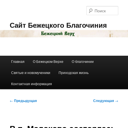
Перейти
к
Поис
основному
содержимому
Сайт Бежецкого Благочиния
Главное
Главная
О Бежецком Верхе
О благочинии
меню
Святые и новомученики
Приходская жизнь
Контактная информация
Навигация
←
Предыдущая
Следующая
→
по
записям