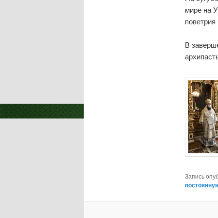
мире на У
поветрия 
В заверш
архипаст
Запись опу
постоянну