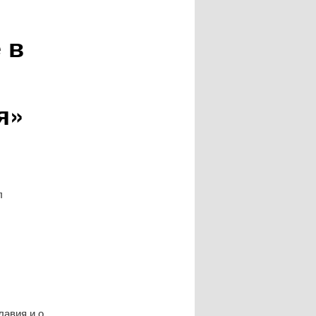
 в
я»
л
лавия и о