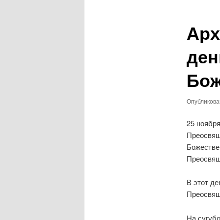
записям
Арх
ден
Бож
Опубликов
25 ноябр
Преосвящ
Божестве
Преосвящ
В этот де
Преосвящ
На сугуб