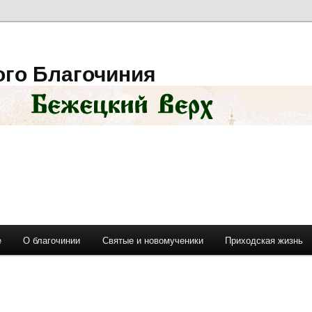
ого Благочиния
е
О благочинии
Святые и новомученики
Приходская жизнь