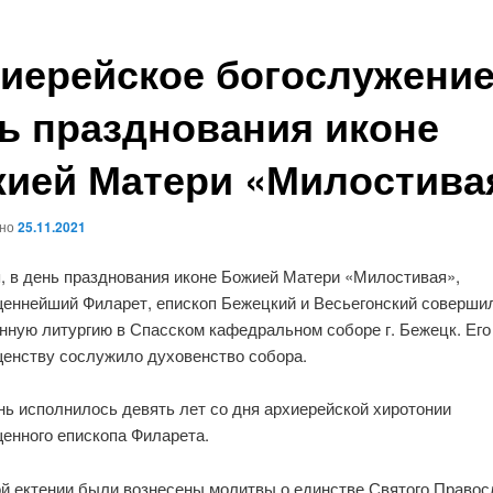
иерейское богослужение
ь празднования иконе
ией Матери «Милостива
ано
25.11.2021
я, в день празднования иконе Божией Матери «Милостивая»,
еннейший Филарет, епископ Бежецкий и Весьегонский соверши
нную литургию в Спасском кафедральном соборе г. Бежецк. Его
енству сослужило духовенство собора.
нь исполнилось девять лет со дня архиерейской хиротонии
енного епископа Филарета.
ой ектении были вознесены молитвы о единстве Святого Правос