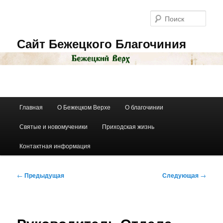
Перейти
к
Поис
основному
содержимому
Сайт Бежецкого Благочиния
Главное
Главная
О Бежецком Верхе
О благочинии
меню
Святые и новомученики
Приходская жизнь
Контактная информация
Навигация
←
Предыдущая
Следующая
→
по
записям