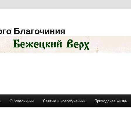
ого Благочиния
е
О благочинии
Святые и новомученики
Приходская жизнь