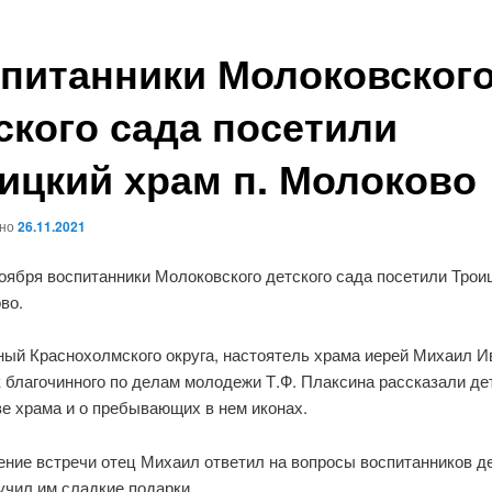
питанники Молоковског
ского сада посетили
ицкий храм п. Молоково
ано
26.11.2021
оября воспитанники Молоковского детского сада посетили Трои
во.
ный Краснохолмского округа, настоятель храма иерей Михаил И
 благочинного по делам молодежи Т.Ф. Плаксина рассказали де
е храма и о пребывающих в нем иконах.
ение встречи отец Михаил ответил на вопросы воспитанников д
учил им сладкие подарки.