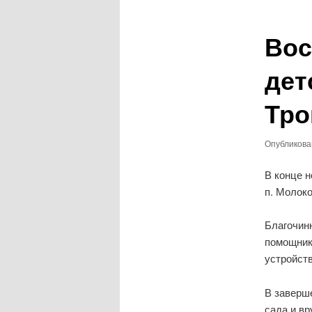
записям
Вос
дет
Тро
Опубликов
В конце н
п. Молоко
Благочин
помощник
устройств
В заверш
сада и вр