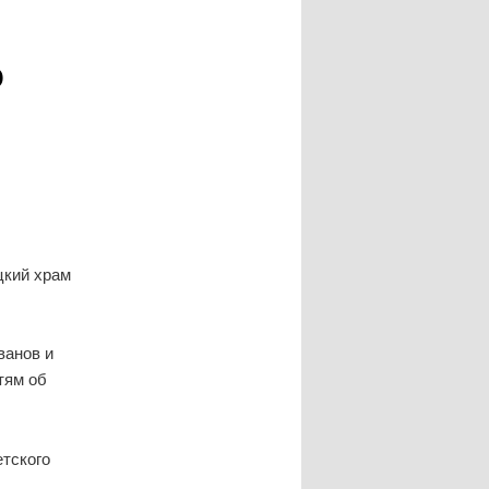
о
цкий храм
ванов и
тям об
етского