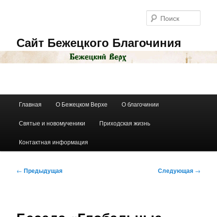
Перейти
к
Поис
основному
содержимому
Сайт Бежецкого Благочиния
Главное
Главная
О Бежецком Верхе
О благочинии
меню
Святые и новомученики
Приходская жизнь
Контактная информация
Навигация
←
Предыдущая
Следующая
→
по
записям