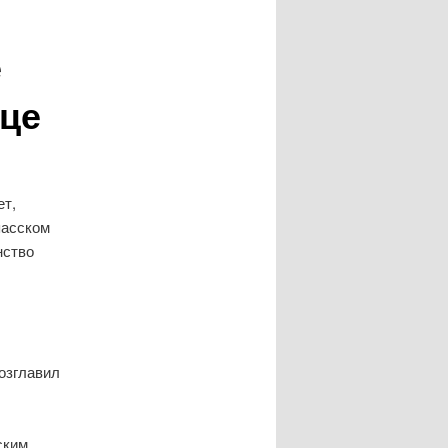
е
ице
ет,
пасском
нство
озглавил
ским