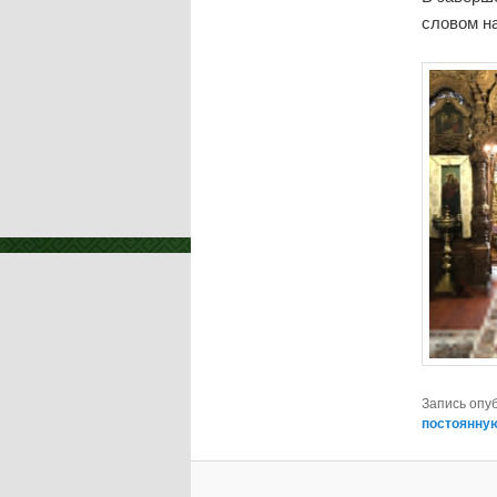
словом н
Запись опу
постоянну