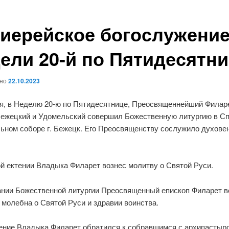
иерейское богослужени
ели 20-й по Пятидесятн
ано
22.10.2023
ря, в Неделю 20-ю по Пятидесятнице, Преосвященнейший Филар
Бежецкий и Удомельский совершил Божественную литургию в С
ьном соборе г. Бежецк. Его Преосвященству сослужило духове
ой ектении Владыка Филарет вознес молитву о Святой Руси.
ании Божественной литургии Преосвященный епископ Филарет в
молебна о Святой Руси и здравии воинства.
ение Владыка Филарет обратился к собравшимся с архипастыр