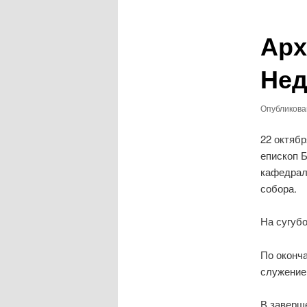
записям
Арх
Нед
Опубликов
22 октяб
епископ 
кафедрал
собора.
На сугуб
По оконч
служение 
В заверш