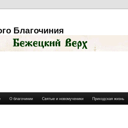
ого Благочиния
е
О благочинии
Святые и новомученики
Приходская жизнь