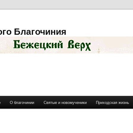
ого Благочиния
е
О благочинии
Святые и новомученики
Приходская жизнь