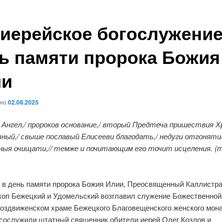
иерейское богослужение
ь памяти пророка Божия
ии
ано
02.08.2025
 Ангел,/ пророков основание,/ вторый Предтеча пришествия 
вный,/ свыше пославый Елисееви благодать,/ недуги отгоняти/
ныя очищати,// темже и почитающим его точит исцеления. (
, в день памяти пророка Божия Илии, Преосвященный Каллистра
коп Бежецкий и Удомельский возглавил служение Божественной
воздвиженском храме Бежецкого Благовещенского женского мон
сослужили штатный священник обители иерей Олег Козлов и