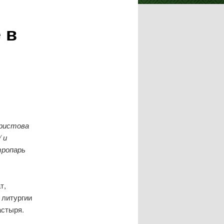
 в
Христова
 и
тропарь
т,
 литургии
астыря.