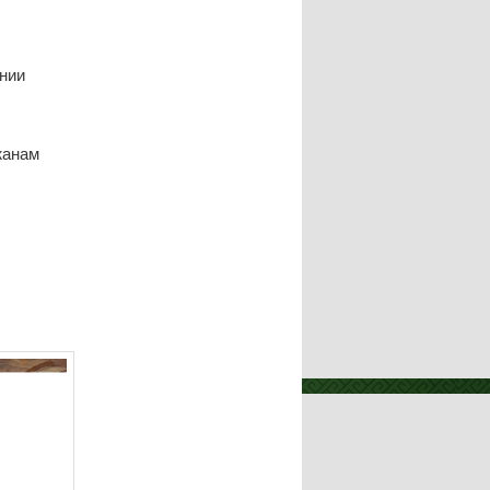
ании
жанам