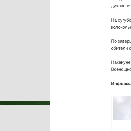
духовенст
На сугуб
колоколь
По завер
обители 
Накануне
Всенощно
Информа