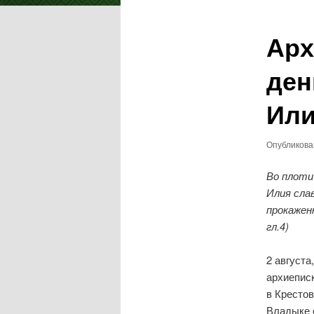
записям
Арх
ден
Ил
Опубликов
Во плоти
Илия сла
прокажен
гл.4)
2 августа
архиепис
в Кресто
Владыке 