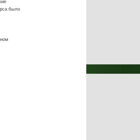
кие
урса было
дном