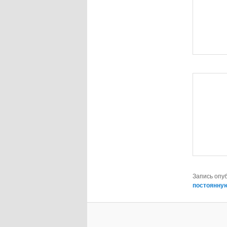
Запись опу
постоянну