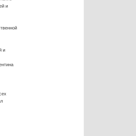
ей и
ственной
й и
ентина
сех
ил