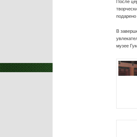
После це
творческ
подарено
В заверш
увлекате
музее Гу