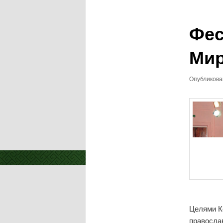
записям
Фес
Ми
Опубликов
Целями К
правосла