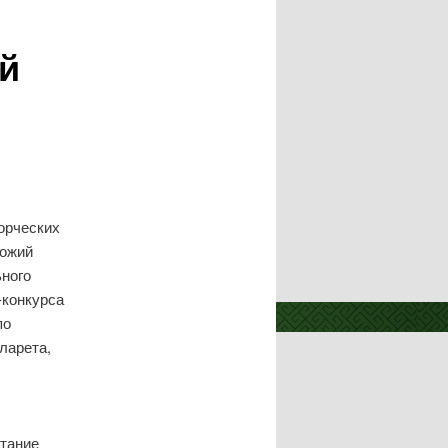
й
орческих
Божий
ьного
-конкурса
по
ларета,
итание