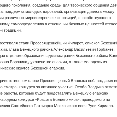
ющего поколения, создание среды для творческого общения дет
а, поддержка молодых дарований, организация диалога между
ми различных мировоззренческих позиций, способствующего
нному самоопределению в отношении базовых ценностей отече
й традиции.
фестиваля стали Преосвященнейший Филарет, епископ Бежецки
кий, глава Бежецкого района Александр Васильевич Горбанев,
ая отделом образования администрации Бежецкого района Вал
овна Воронина,
духовенство епархии, а также молодежь из
ических округов Бежецкой епархии.
приветственном слове Преосвященный Владыка поблагодарил в
в смотра- конкурса за активное участие. Особо Владыка отмет
ие работы, которые будут представлять Бежецкую епархию
ародном конкурсе «Красота Божьего мира», проводимого по
вению Святейшего Патриарха Московского всея Руси Кирилла.