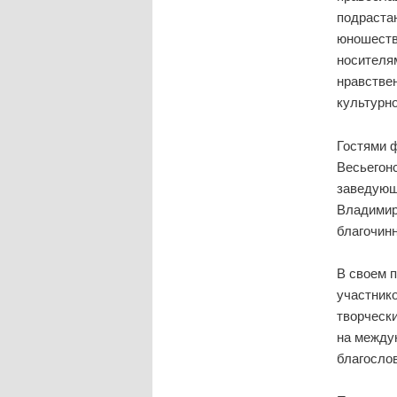
подраста
юношеств
носителя
нравстве
культурно
Гостями 
Весьегонс
заведующ
Владимир
благочинн
В своем 
участнико
творческ
на
междун
благосло