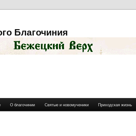
ого Благочиния
е
О благочинии
Святые и новомученики
Приходская жизнь