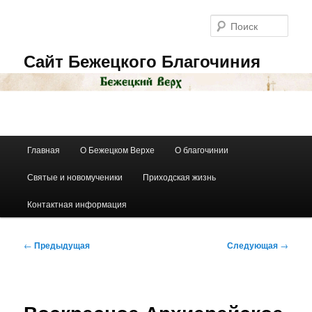
Перейти
к
Поис
основному
содержимому
Сайт Бежецкого Благочиния
Главное
Главная
О Бежецком Верхе
О благочинии
меню
Святые и новомученики
Приходская жизнь
Контактная информация
Навигация
←
Предыдущая
Следующая
→
по
записям