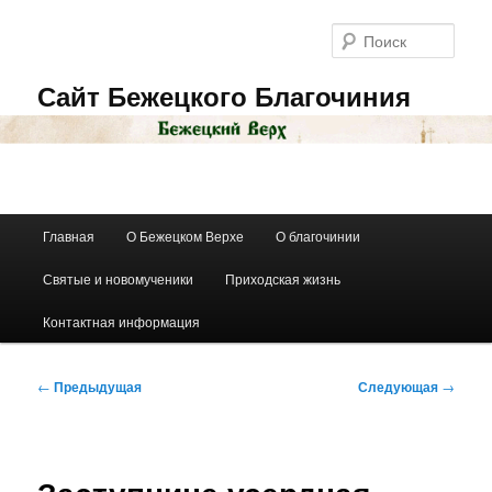
Перейти
к
Поис
основному
содержимому
Сайт Бежецкого Благочиния
Главное
Главная
О Бежецком Верхе
О благочинии
меню
Святые и новомученики
Приходская жизнь
Контактная информация
Навигация
←
Предыдущая
Следующая
→
по
записям