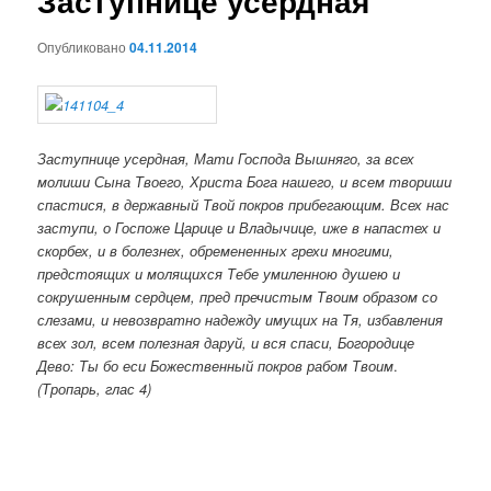
Заступнице усердная
Опубликовано
04.11.2014
Заступнице усердная, Мати Господа Вышняго, за всех
молиши Сына Твоего, Христа Бога нашего, и всем твориши
спастися, в державный Твой покров прибегающим. Всех нас
заступи, о Госпоже Царице и Владычице, иже в напастех и
скорбех, и в болезнех, обремененных грехи многими,
предстоящих и молящихся Тебе умиленною душею и
сокрушенным сердцем, пред пречистым Твоим образом со
слезами, и невозвратно надежду имущих на Тя, избавления
всех зол, всем полезная даруй, и вся спаси, Богородице
Дево: Ты бо еси Божественный покров рабом Твоим
.
(Тропарь, глас 4)