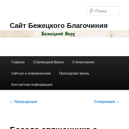
Перейти
к
Поис
основному
содержимому
Сайт Бежецкого Благочиния
Главное
Главная
О Бежецком Верхе
О благочинии
меню
Святые и новомученики
Приходская жизнь
Контактная информация
Навигация
←
Предыдущая
Следующая
→
по
записям