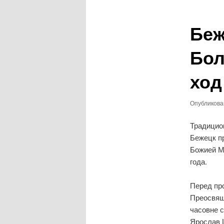
записям
Беж
Бол
ход
Опубликов
Традицион
Бежецк п
Божией М
года.
Перед пр
Преосвяще
часовне 
Ярослав 