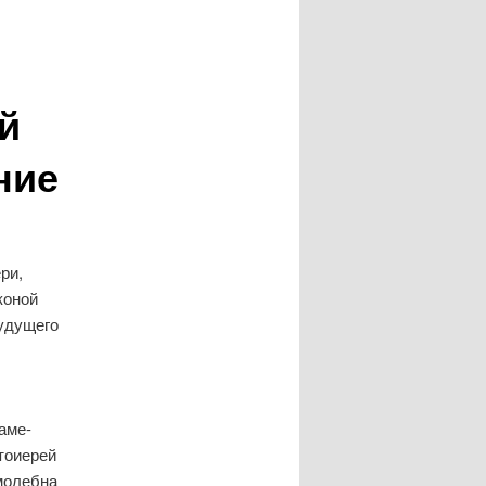
й
ние
ри,
коной
удущего
аме-
тоиерей
молебна