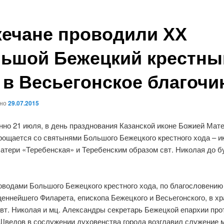
ечане проводили ХХ
ьшой Бежецкий крестны
 в Весьегонское благочи
ано
29.07.2015
но 21 июля, в день празднования Казанской иконе Божией Мате
рощается со святынями Большого Бежецкого крестного хода – и
атери «Теребенская» и Теребенским образом свт. Николая до б
оводами Большого Бежецкого крестного хода, по благословению
ннейшего Филарета, епископа Бежецкого и Весьегонского, в хр
свт. Николая и мц. Александры секретарь Бежецкой епархии про
Шведов в сослужении духовенства города возглавил служение 