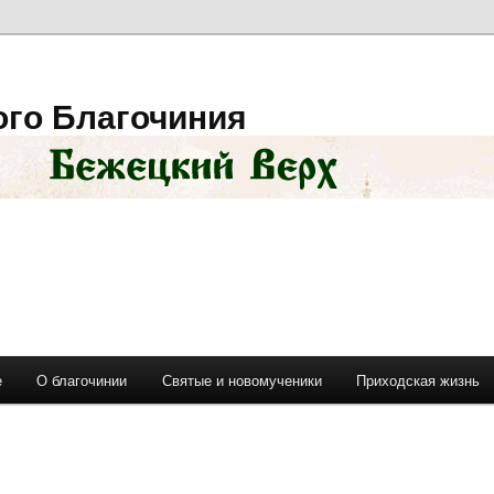
ого Благочиния
е
О благочинии
Святые и новомученики
Приходская жизнь