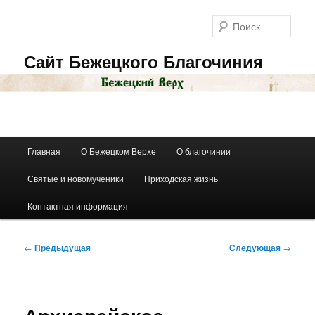
Перейти
к
Поис
основному
содержимому
Сайт Бежецкого Благочиния
Главное
Главная
О Бежецком Верхе
О благочинии
меню
Святые и новомученики
Приходская жизнь
Контактная информация
Навигация
←
Предыдущая
Следующая
→
по
записям