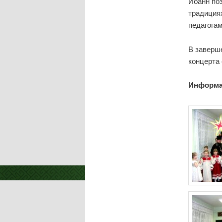
Иоанн по
традициях
педагога
В заверш
концерта 
Информа