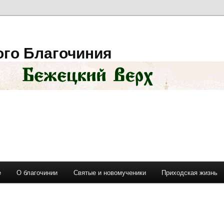
ого Благочиния
е
О благочинии
Святые и новомученики
Приходская жизнь