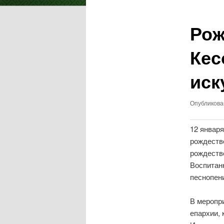
записям
Рож
Кес
иск
Опубликов
12 январ
рождеств
рождестве
Воспитан
песнопени
В меропр
епархии, 