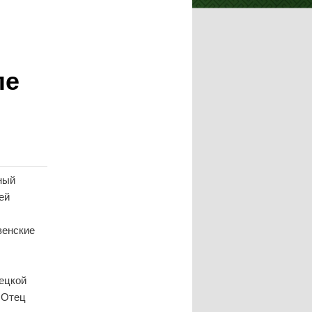
ле
ный
ей
венские
ецкой
 Отец