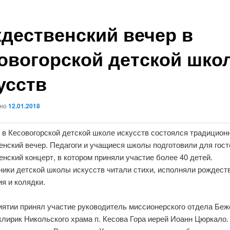
дественский вечер в
овогорской детской шко
усств
ано
12.01.2018
я в Кесовогорской детской школе искусств состоялся традицион
енский вечер. Педагоги и учащиеся школы подготовили для гост
нский концерт, в котором приняли участие более 40 детей.
ники детской школы искусств читали стихи, исполняли рождест
я и колядки.
иятии принял участие руководитель миссионерского отдела Беж
клирик Никольского храма п. Кесова Гора иерей Иоанн Цюркало.