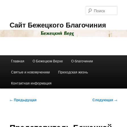
Перейти
к
Поис
основному
содержимому
Сайт Бежецкого Благочиния
Главное
Главная
О Бежецком Верхе
О благочинии
меню
Святые и новомученики
Приходская жизнь
Контактная информация
Навигация
←
Предыдущая
Следующая
→
по
записям